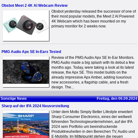
Obsbot Meet 2 4K AI Webcam Review
Obsbot yesterday released the successor of one of
their most popular models, the Meet 2 AI Powered
4K Webcam which has been mounted on my
primary monitor for 2 weeks now.
PMG Audio Apx SE In-Ears Tested
Review of the PMG Audio Apx SE In-Ear Monitors.
PMG Audio made a big splash with its debut a few
months ago. Today, were taking a look at its latest
release, the Apx SE. This model builds on the
already impressive Apx Amber, adding luxurious
new accessories, a flagship cable, and a fresh
design. The...
Sonstige News
Freitag, den 06.09.2024
Sharp auf der IFA 2024 Neuvorstellung
Unter dem Motto Simply Better Lifestyle erweitert
Sharp Consumer Electronics, eines der weltweit
führenden Technologieunternehmen, auf der IFA
2024 sein Portfolio um beeindruckende
Produktneuheiten in den Bereichen TV, Audio und
E-Mobility. Im Mittelpunkt stehen die neuen