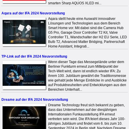
smarten Sharp AQUOS XLED mi...
Aqara auf der IFA 2024 Neuvorstellung
Aqara stellt heute eine Auswahl innovativer
Lösungen und Technologien aus dem Bereich
Smart Home vor. Mit dabei sind die Camera Hub
G5 Pro, Garage Door Controller T2 Kit, Valve
Controller T1, Wandschalter der H2 EU Serie, LED
Bulb T2, Advanced Matter Bridging, Partnerschaft
Home Assistant, Integrati...
TP-Link auf der IFA 2024 Neuvorstellung
Wenn dieser Tage das Messegelände unter dem
Berliner Funkturm erneut zum Mittelpunkt der
Tech-Welt wird, dann ist endlich wieder IFA: Zu
ihrem 100. Jubiläum gewährt die Traditionsmesse
wie gehabt jede Menge Einblicke in und Ausblicke
auf Produktneuheiten und Entwicklungen aus den
Bereichen Unterhalt...
Dreame auf der IFA 2024 Neuvorstellung
Dreame Technology freut sich bekannt zu geben,
dass das Unternehmen auf der diesjährigen
Internationalen Funkausstellung IFA erneut
vertreten sein wird. Die IFA feiert dieses Jahr 100-
jähriges Jubiläum und findet vom 6. bis zum 10.
September 2024 in Berlin statt. Nachdem Dreame