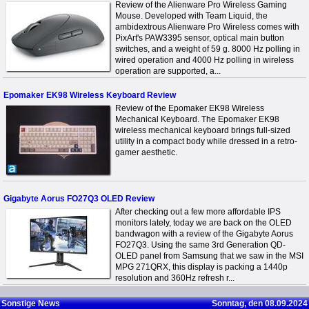
Review of the Alienware Pro Wireless Gaming
Mouse. Developed with Team Liquid, the
ambidextrous Alienware Pro Wireless comes with
PixArt's PAW3395 sensor, optical main button
switches, and a weight of 59 g. 8000 Hz polling in
wired operation and 4000 Hz polling in wireless
operation are supported, a...
Epomaker EK98 Wireless Keyboard Review
Review of the Epomaker EK98 Wireless
Mechanical Keyboard. The Epomaker EK98
wireless mechanical keyboard brings full-sized
utility in a compact body while dressed in a retro-
gamer aesthetic.
Gigabyte Aorus FO27Q3 OLED Review
After checking out a few more affordable IPS
monitors lately, today we are back on the OLED
bandwagon with a review of the Gigabyte Aorus
FO27Q3. Using the same 3rd Generation QD-
OLED panel from Samsung that we saw in the MSI
MPG 271QRX, this display is packing a 1440p
resolution and 360Hz refresh r...
Sonstige News
Sonntag, den 08.09.2024