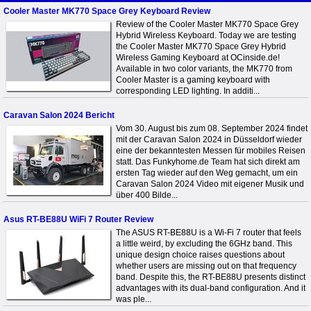
Cooler Master MK770 Space Grey Keyboard Review
Review of the Cooler Master MK770 Space Grey
Hybrid Wireless Keyboard. Today we are testing
the Cooler Master MK770 Space Grey Hybrid
Wireless Gaming Keyboard at OCinside.de!
Available in two color variants, the MK770 from
Cooler Master is a gaming keyboard with
corresponding LED lighting. In additi...
Caravan Salon 2024 Bericht
Vom 30. August bis zum 08. September 2024 findet
mit der Caravan Salon 2024 in Düsseldorf wieder
eine der bekanntesten Messen für mobiles Reisen
statt. Das Funkyhome.de Team hat sich direkt am
ersten Tag wieder auf den Weg gemacht, um ein
Caravan Salon 2024 Video mit eigener Musik und
über 400 Bilde...
Asus RT-BE88U WiFi 7 Router Review
The ASUS RT-BE88U is a Wi-Fi 7 router that feels
a little weird, by excluding the 6GHz band. This
unique design choice raises questions about
whether users are missing out on that frequency
band. Despite this, the RT-BE88U presents distinct
advantages with its dual-band configuration. And it
was ple...