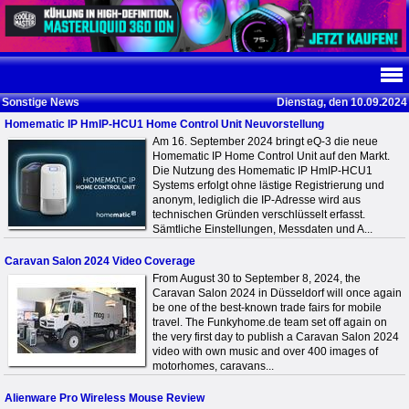
Sonstige News
Dienstag, den 10.09.2024
Homematic IP HmIP-HCU1 Home Control Unit Neuvorstellung
Am 16. September 2024 bringt eQ-3 die neue
Homematic IP Home Control Unit auf den Markt.
Die Nutzung des Homematic IP HmIP-HCU1
Systems erfolgt ohne lästige Registrierung und
anonym, lediglich die IP-Adresse wird aus
technischen Gründen verschlüsselt erfasst.
Sämtliche Einstellungen, Messdaten und A...
Caravan Salon 2024 Video Coverage
From August 30 to September 8, 2024, the
Caravan Salon 2024 in Düsseldorf will once again
be one of the best-known trade fairs for mobile
travel. The Funkyhome.de team set off again on
the very first day to publish a Caravan Salon 2024
video with own music and over 400 images of
motorhomes, caravans...
Alienware Pro Wireless Mouse Review