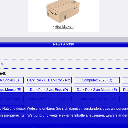
News Archiv
en
et!:
6 Cooler (E)
Dark Rock 6, Dark Rock Pro
Computex 2026 (D)
6 (E)
rgo Mouse (E)
Dark Perk Sym, Ergo (D)
Dark Perk Sym Mouse (E)
Dar
r 13 M 1200
Dark Power 14 850 W ATX
Dark Power 14 1000W
 (E)
3.1 PSU (E)
PSU (E)
e Nutzung dieser Webseite erklären Sie sich damit einverstanden, dass wir perso
e quiet! ...
teressengerechten Werbung und weitere externe Inhalte anzuzeigen. Einverstanden