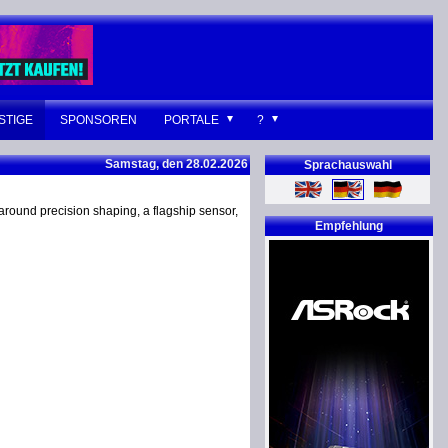
STIGE
SPONSOREN
PORTALE
?
Samstag, den 28.02.2026
Sprachauswahl
round precision shaping, a flagship sensor,
Empfehlung