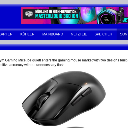
KARTEN
KÜHLER
MAINBOARD
NETZTEIL
SPEICHER
SON
ym Gaming Mice. be quiet! enters the gaming mouse market with two designs built a
etitive accuracy without unnecessary flash.