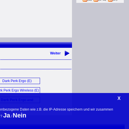
Weiter
Dark Perk Ergo (E)
k Perk Ergo Wireless (E)
X
Dark Perk Ergo and
Sym (E)
nenbezogene Daten wie z.B. die IP-Adresse speichern und wir zusammen 
Ja
Nein
? 
 / 