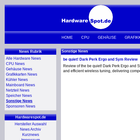
HOME
CPU
GEHÄUSE
GRAFIK
Sonstige News
News Rubrik
Alle Hardware News
be quiet! Dark Perk Ergo and Sym Review
CPU News
Review of the be quiet! Dark Perk Ergo and S
Gehäuse News
and efficient wireless tuning, delivering comp
Grafikkarten News
Kühler News
Mainboard News
Netzteil News
Speicher News
Sonstige News
Sponsoren News
Hardwarespot.de
Hersteller Auswahl
News Archiv
Kurznews