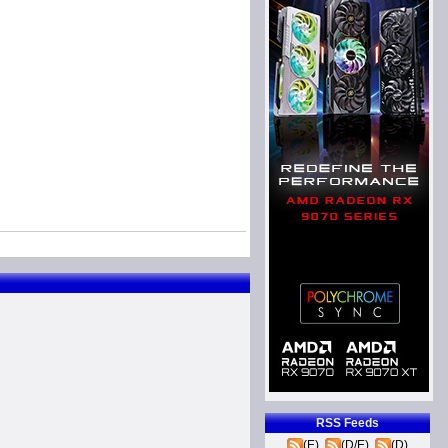
RSS Feeds
(E)
(D/E)
(D)