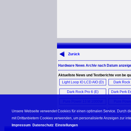
Zurück
Hardware News Archiv nach Datum anzeig
Aktuellste News und Testberichte von be qui
Light Loop IO LCD AIO (D)
Dark Rock 
Dark Rock Pro 6 (E)
Dark Perk E
Pure Power 13 M 1000W
Pure Powe
PSU (E)
PSU
Unsere Webseite verwendet Cookies für einen optimalen Service. Durch di
Pure Loop 3 LX 360 (E)
Mehr von b
mit Drittanbietern Cookies verwenden, um personalisierte Anzeigen zur in
Impressum
Datenschutz
Einstellungen