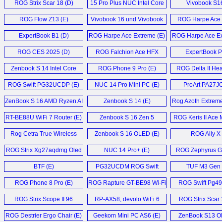
ROG Strix Scar 18 (D)
15 Pro Plus NUC Intel Core
Vivobook S16
Ultra 9 285H Mini PC (E)
ROG Flow Z13 (E)
Vivobook 16 und Vivobook
ROG Harpe Ace 
18 (D)
ExpertBook B1 (D)
ROG Harpe Ace Extreme (E)
ROG Harpe Ace Ex
ROG CES 2025 (D)
ROG Falchion Ace HFX
ExpertBook P
Keyboard (E)
Zenbook S 14 Intel Core
ROG Phone 9 Pro (E)
ROG Delta II Hea
Ultra 7 258V Laptop (E)
ROG Swift PG32UCDP (E)
NUC 14 Pro Mini PC (E)
ProArt PA27JC
ZenBook S 16 AMD Ryzen AI
Zenbook S 14 (E)
Rog Azoth Extreme
9 HX 370 Laptop (E)
Keyboard (
RT-BE88U WiFi 7 Router (E)
Zenbook S 16 Zen 5
ROG Keris II Ace 
Laptop (E)
Rog Cetra True Wireless
Zenbook S 16 OLED (E)
ROG Ally X 
SpeedNova IEMs (E)
ROG Strix Xg27aqdmg Oled
NUC 14 Pro+ (E)
ROG Zephyrus G
Monitor (E)
Gaming Lapto
BTF (E)
PG32UCDM ROG Swift
TUF M3 Gen I
Oled (E)
ROG Phone 8 Pro (E)
ROG Rapture GT-BE98 Wi-Fi
ROG Swift Pg49
7 (E)
ROG Strix Scope II 96
RP-AX58, devolo WiFi 6
ROG Strix Scar
Wireless Gaming
Repeater 5400, AVM
Laptop (E
ROG Destrier Ergo Chair (E)
Geekom Mini PC AS6 (E)
ZenBook S13 O
Keyboard (E)
FRITZ!Repeater 6000