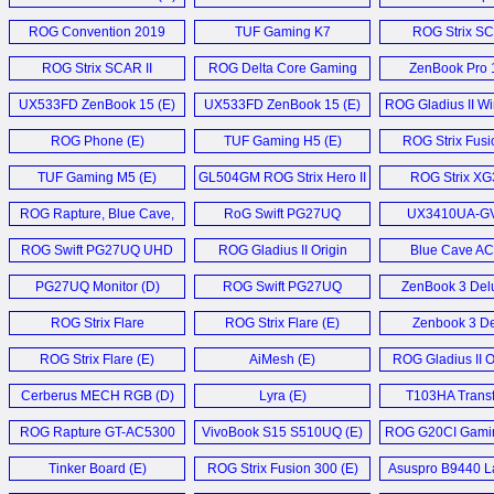
Monitor (D)
Notebook (E)
ROG Convention 2019
TUF Gaming K7
ROG Strix SC
Coverage (E)
Keyboard (E)
GL504GV (
ROG Strix SCAR II
ROG Delta Core Gaming
ZenBook Pro 1
Laptop (E)
Headset (E)
UX533FD ZenBook 15 (E)
UX533FD ZenBook 15 (E)
ROG Gladius II Wi
ROG Phone (E)
TUF Gaming H5 (E)
ROG Strix Fusi
Headset (
TUF Gaming M5 (E)
GL504GM ROG Strix Hero II
ROG Strix X
Laptop (E)
Monitor (
ROG Rapture, Blue Cave,
RoG Swift PG27UQ
UX3410UA-G
and Lyra Trio (E)
Monitor (E)
Notebook 
ROG Swift PG27UQ UHD
ROG Gladius II Origin
Blue Cave A
Gaming Monitor (D)
Mouse (E)
Router (E
PG27UQ Monitor (D)
ROG Swift PG27UQ
ZenBook 3 Delu
Monitor (E)
ROG Strix Flare
ROG Strix Flare (E)
Zenbook 3 D
Keyboard (E)
UX490 (E
ROG Strix Flare (E)
AiMesh (E)
ROG Gladius II O
Cerberus MECH RGB (D)
Lyra (E)
T103HA Trans
Mini (D)
ROG Rapture GT-AC5300
VivoBook S15 S510UQ (E)
ROG G20CI Gamin
Router (D)
Tinker Board (E)
ROG Strix Fusion 300 (E)
Asuspro B9440 La