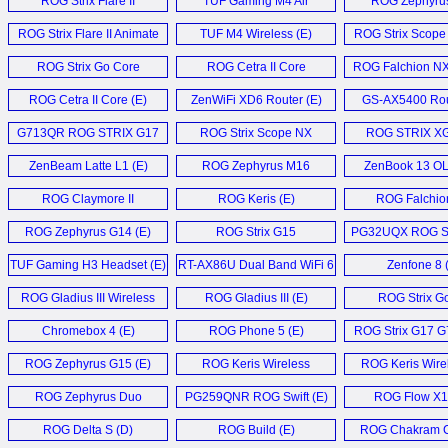
ROG Strix Flare II
TUF Gaming M4 Air
ROG Zephyru
Animate (E)
Mouse (E)
Laptop (E
ROG Strix Flare II Animate
TUF M4 Wireless (E)
ROG Strix Scope 
Keyboard (E)
Mouse (E
ROG Strix Go Core
ROG Cetra II Core
ROG Falchion N
Headset (E)
Headset (E)
Keyboard (
ROG Cetra II Core (E)
ZenWiFi XD6 Router (E)
GS-AX5400 Rou
G713QR ROG STRIX G17
ROG Strix Scope NX
ROG STRIX X
Laptop (E)
Keyboard (E)
Monitor (
ZenBeam Latte L1 (E)
ROG Zephyrus M16
ZenBook 13 OL
Laptop (E)
ROG Claymore II
ROG Keris (E)
ROG Falchion
Keyboard (E)
ROG Zephyrus G14 (E)
ROG Strix G15
PG32UQX ROG S
Advantage (E)
Monitor (
TUF Gaming H3 Headset (E)
RT-AX86U Dual Band WiFi 6
Zenfone 8 
Gaming Router (E)
ROG Gladius III Wireless
ROG Gladius III (E)
ROG Strix Go
Mouse (E)
Headset (
Chromebox 4 (E)
ROG Phone 5 (E)
ROG Strix G17 G
ROG Zephyrus G15 (E)
ROG Keris Wireless
ROG Keris Wirel
Mouse (E)
ROG Zephyrus Duo
PG259QNR ROG Swift (E)
ROG Flow X1
GX551 (E)
ROG Delta S (D)
ROG Build (E)
ROG Chakram C