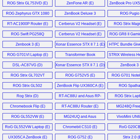
ROG Strix GL753VD (E)
ZenFone AR (E)
ZenBook Pro UX5
ROG Zephyrus GTX 1080
ZenBook Deluxe 3
ROG Pugio 
Laptop (E)
Ultrabook (E)
RT-AC1900P Router (E)
Cerberus V2 Headset (E)
ROG Strix Magn
ROG Swift PG258Q
Cerberus V2 Headset (E)
ROG GR8 II Gami
Monitor (D)
Zenbook 3 (E)
Xonar Essence STX II 7.1 (E)
HTPC Bundle Giv
ROG G701VI Laptop (E)
Transformer Book
STRIX Wireless He
T101HA (D)
DSL-AC87VG (D)
Xonar Essence STX II 7.1 (D)
ZenBook 3 
ROG Strix GL702VT
ROG G752VS (E)
ROG G701 Noteb
Notebook (E)
ROG Strix GL502
ZenBook Flip UX360CA (E)
ROG Spatha
Notebook (E)
Rog Strix (D)
RT-AC88U and Asus RP-
ROG Strix Lapt
AC68U (E)
Chromebook Flip (E)
RT-AC88U Router (E)
MG248Q Fre
Monitor (
ROG GL552VW (E)
MG24UQ and Asus
VivoMini UN6
MG28UQ (E)
RoG GL552VW Laptop (E)
Chromebit CS10 (E)
RoG G20CB 
UX305CA ZenBook (E)
ROG G752 (E)
Strix 2.0 (