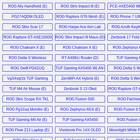
Repeater (D)
ROG Ally Handheld (E)
ROG Strix Impact III (E)
PCE-AXE5400 WiF
PG27AQDM OLED
ROG Rapture GT6 Mesh (E)
ROG Phone 7 Ulti
Monitor (E)
ROG Strix Scar 17
ROG Harpe Ace Aim Lab
ROG Azoth Keyb
Laptop (E)
Edition (E)
ROG Rapture GT-AXE16000
ROG Strix Impact III Maus (D)
Zenbook 17 Fold 
Router (E)
ROG Chakram X (E)
ROG Chakram X (E)
ROG Zephyrus 
ROG Delta S Wireless
RT-AX86U Router (D)
TUF Gaming A
Gaming Headset (E)
ROG Swift PG42UQ
TUF Gaming AX5400 WLAN-
ROG Delta S Wi
Monitor (E)
Router (D)
Headset (
Vg34vql1b TUF Gaming
ZenWiFi AX Hybrid (E)
ROG Delta S Wire
Monitor (D)
TUF M4 Air Mouse (E)
Zenbook S 13 Oled
ROG Rapture GT-
Laptop (E)
router (E
ROG Strix Scope RX TKL
ROG Fusion 500
ROG Falchio
Deluxe Wireless (E)
Headset (D)
Mechanical Keyb
ROG Pg32uq Monitor (E)
ROG Zephyrus M16 (E)
ROG Fusion II 
TUF Gaming M4 Air (E)
TUF Gaming AX5400
ROG Fusion I
Router (E)
Headset (
ROG Flow Z13 Laptop (E)
Vivobook Pro 14X OLED
Moonlight White P
Notebook (D)
Collection 