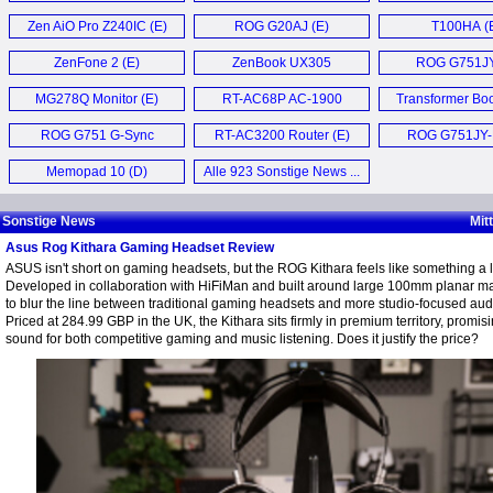
Zen AiO Pro Z240IC (E)
ROG G20AJ (E)
T100HA (
ZenFone 2 (E)
ZenBook UX305
ROG G751JY
Ultrabook (E)
MG278Q Monitor (E)
RT-AC68P AC-1900
Transformer Bo
Router (E)
Chi (E)
ROG G751 G-Sync
RT-AC3200 Router (E)
ROG G751JY
Laptop (E)
Notebook (
Memopad 10 (D)
Alle 923 Sonstige News ...
Sonstige News
Mit
Asus Rog Kithara Gaming Headset Review
ASUS isn't short on gaming headsets, but the ROG Kithara feels like something a lit
Developed in collaboration with HiFiMan and built around large 100mm planar mag
to blur the line between traditional gaming headsets and more studio-focused au
Priced at 284.99 GBP in the UK, the Kithara sits firmly in premium territory, promis
sound for both competitive gaming and music listening. Does it justify the price?