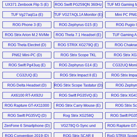
UX371 Zenbook Flip S (E)
ROG Swift PG259QN 360Hz
TUF M3 Gaming M
Monitor (E)
TUF Vg27aql1a (E)
TUF VG27AQL1A Monitor (E)
Mini PC PN62
ROG Phone 3 (E)
ROG Zephyrus G15 (E)
ROG Pugio II
ROG Strix Arion M.2 NVMe
ROG Theta 7.1 Headset (E)
TUF Gaming A
SSD Enclosure (E)
ROG Theta Electret (D)
ROG STRIX XG279Q (E)
ROG Chakram
PN62 Mini-PC (D)
ROG Strix Scope TKL
ROG Strix X
Deluxe (E)
Monitor (
ROG Swift Pg43uq (E)
ROG Zephyrus G14 (E)
CG32UQ Monit
CG32UQ (E)
ROG Strix Impact II (E)
ROG Strix Impact
ROG Delta Headset (D)
ROG Strix Scope Tastatur (D)
ROG Zephyr
GX502GW 
AX6100 RT-AX92U
ROG Swift PG35VQ (E)
ROG Strix XG4
Router (D)
ROG Rapture GT-AX11000
ROG Strix Carry Mouse (E)
ROG Strix Sca
Router (E)
G531GW (
ROG Swift PG35VQ (D)
Rog Strix XG258Q
ROG Swift PG3
Monitor (D)
ZenFone 6 Smartphone (D)
VG278Q G-Sync und
ROG Rapture GT
Freesync Gaming
Router (E
ROG Convention 2019 (D)
ROG Strix SCAR II
RoG STRIX Scope