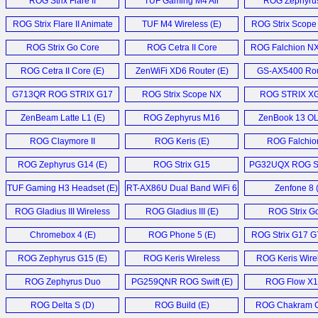
ROG Strix Flare II
TUF Gaming M4 Air
ROG Zephyru
Animate (E)
Mouse (E)
Laptop (E
ROG Strix Flare II Animate
TUF M4 Wireless (E)
ROG Strix Scope 
Keyboard (E)
Mouse (E
ROG Strix Go Core
ROG Cetra II Core
ROG Falchion N
Headset (E)
Headset (E)
Keyboard (
ROG Cetra II Core (E)
ZenWiFi XD6 Router (E)
GS-AX5400 Rou
G713QR ROG STRIX G17
ROG Strix Scope NX
ROG STRIX X
Laptop (E)
Keyboard (E)
Monitor (
ZenBeam Latte L1 (E)
ROG Zephyrus M16
ZenBook 13 OL
Laptop (E)
ROG Claymore II
ROG Keris (E)
ROG Falchion
Keyboard (E)
ROG Zephyrus G14 (E)
ROG Strix G15
PG32UQX ROG S
Advantage (E)
Monitor (
TUF Gaming H3 Headset (E)
RT-AX86U Dual Band WiFi 6
Zenfone 8 
Gaming Router (E)
ROG Gladius III Wireless
ROG Gladius III (E)
ROG Strix Go
Mouse (E)
Headset (
Chromebox 4 (E)
ROG Phone 5 (E)
ROG Strix G17 G
ROG Zephyrus G15 (E)
ROG Keris Wireless
ROG Keris Wirel
Mouse (E)
ROG Zephyrus Duo
PG259QNR ROG Swift (E)
ROG Flow X1
GX551 (E)
ROG Delta S (D)
ROG Build (E)
ROG Chakram C