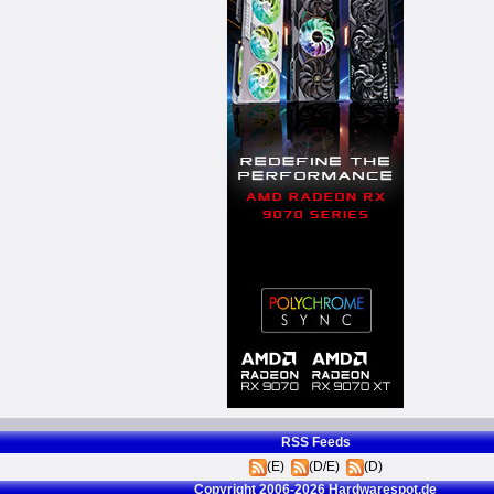
RSS Feeds
(E)
(D/E)
(D)
Copyright 2006-2026 Hardwarespot.de