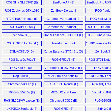
ROG Strix GL753VD (E)
ZenFone AR (E)
ZenBook Pro UX5
ROG Zephyrus GTX 1080
ZenBook Deluxe 3
ROG Pugio 
Laptop (E)
Ultrabook (E)
RT-AC1900P Router (E)
Cerberus V2 Headset (E)
ROG Strix Magn
ROG Swift PG258Q
Cerberus V2 Headset (E)
ROG GR8 II Gami
Monitor (D)
Zenbook 3 (E)
Xonar Essence STX II 7.1 (E)
HTPC Bundle Giv
ROG G701VI Laptop (E)
Transformer Book
STRIX Wireless He
T101HA (D)
DSL-AC87VG (D)
Xonar Essence STX II 7.1 (D)
ZenBook 3 
ROG Strix GL702VT
ROG G752VS (E)
ROG G701 Noteb
Notebook (E)
ROG Strix GL502
ZenBook Flip UX360CA (E)
ROG Spatha
Notebook (E)
Rog Strix (D)
RT-AC88U and Asus RP-
ROG Strix Lapt
AC68U (E)
Chromebook Flip (E)
RT-AC88U Router (E)
MG248Q Fre
Monitor (
ROG GL552VW (E)
MG24UQ and Asus
VivoMini UN6
MG28UQ (E)
RoG GL552VW Laptop (E)
Chromebit CS10 (E)
RoG G20CB 
UX305CA ZenBook (E)
ROG G752 (E)
Strix 2.0 (