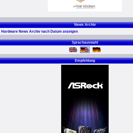
News Archiv
Hardware News Archiv nach Datum anzeigen
Sprachauswahl
Empfehlung