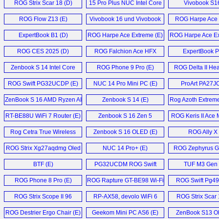
ROG Strix Scar 18 (D)
15 Pro Plus NUC Intel Core
Vivobook S16
Ultra 9 285H Mini PC (E)
ROG Flow Z13 (E)
Vivobook 16 und Vivobook
ROG Harpe Ace 
18 (D)
ExpertBook B1 (D)
ROG Harpe Ace Extreme (E)
ROG Harpe Ace Ex
ROG CES 2025 (D)
ROG Falchion Ace HFX
ExpertBook P
Keyboard (E)
Zenbook S 14 Intel Core
ROG Phone 9 Pro (E)
ROG Delta II Hea
Ultra 7 258V Laptop (E)
ROG Swift PG32UCDP (E)
NUC 14 Pro Mini PC (E)
ProArt PA27JC
ZenBook S 16 AMD Ryzen AI
Zenbook S 14 (E)
Rog Azoth Extreme
9 HX 370 Laptop (E)
Keyboard (
RT-BE88U WiFi 7 Router (E)
Zenbook S 16 Zen 5
ROG Keris II Ace 
Laptop (E)
Rog Cetra True Wireless
Zenbook S 16 OLED (E)
ROG Ally X 
SpeedNova IEMs (E)
ROG Strix Xg27aqdmg Oled
NUC 14 Pro+ (E)
ROG Zephyrus G
Monitor (E)
Gaming Lapto
BTF (E)
PG32UCDM ROG Swift
TUF M3 Gen I
Oled (E)
ROG Phone 8 Pro (E)
ROG Rapture GT-BE98 Wi-Fi
ROG Swift Pg49
7 (E)
ROG Strix Scope II 96
RP-AX58, devolo WiFi 6
ROG Strix Scar
Wireless Gaming
Repeater 5400, AVM
Laptop (E
ROG Destrier Ergo Chair (E)
Geekom Mini PC AS6 (E)
ZenBook S13 O
Keyboard (E)
FRITZ!Repeater 6000