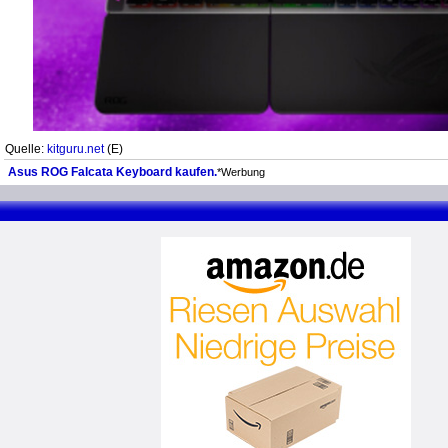
Quelle:
kitguru.net
(E)
Asus ROG Falcata Keyboard kaufen.
*Werbung