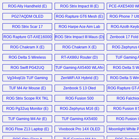
Repeater (D)
ROG Ally Handheld (E)
ROG Strix Impact III (E)
PCE-AXE5400 WiF
PG27AQDM OLED
ROG Rapture GT6 Mesh (E)
ROG Phone 7 Ulti
Monitor (E)
ROG Strix Scar 17
ROG Harpe Ace Aim Lab
ROG Azoth Keyb
Laptop (E)
Edition (E)
ROG Rapture GT-AXE16000
ROG Strix Impact III Maus (D)
Zenbook 17 Fold 
Router (E)
ROG Chakram X (E)
ROG Chakram X (E)
ROG Zephyrus 
ROG Delta S Wireless
RT-AX86U Router (D)
TUF Gaming A
Gaming Headset (E)
ROG Swift PG42UQ
TUF Gaming AX5400 WLAN-
ROG Delta S Wi
Monitor (E)
Router (D)
Headset (
Vg34vql1b TUF Gaming
ZenWiFi AX Hybrid (E)
ROG Delta S Wire
Monitor (D)
TUF M4 Air Mouse (E)
Zenbook S 13 Oled
ROG Rapture GT-
Laptop (E)
router (E
ROG Strix Scope RX TKL
ROG Fusion 500
ROG Falchio
Deluxe Wireless (E)
Headset (D)
Mechanical Keyb
ROG Pg32uq Monitor (E)
ROG Zephyrus M16 (E)
ROG Fusion II 
TUF Gaming M4 Air (E)
TUF Gaming AX5400
ROG Fusion I
Router (E)
Headset (
ROG Flow Z13 Laptop (E)
Vivobook Pro 14X OLED
Moonlight White P
Notebook (D)
Collection 