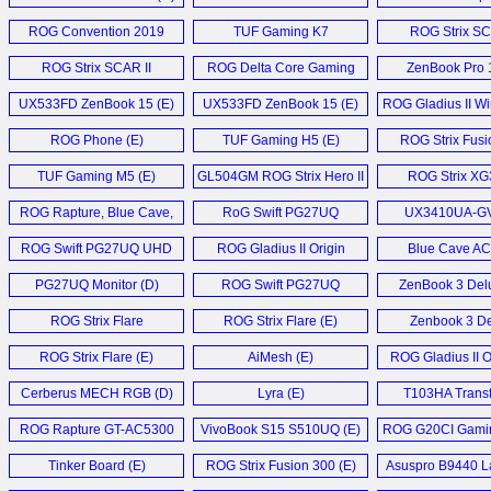
Monitor (D)
Notebook (E)
ROG Convention 2019
TUF Gaming K7
ROG Strix SC
Coverage (E)
Keyboard (E)
GL504GV (
ROG Strix SCAR II
ROG Delta Core Gaming
ZenBook Pro 1
Laptop (E)
Headset (E)
UX533FD ZenBook 15 (E)
UX533FD ZenBook 15 (E)
ROG Gladius II Wi
ROG Phone (E)
TUF Gaming H5 (E)
ROG Strix Fusi
Headset (
TUF Gaming M5 (E)
GL504GM ROG Strix Hero II
ROG Strix X
Laptop (E)
Monitor (
ROG Rapture, Blue Cave,
RoG Swift PG27UQ
UX3410UA-G
and Lyra Trio (E)
Monitor (E)
Notebook 
ROG Swift PG27UQ UHD
ROG Gladius II Origin
Blue Cave A
Gaming Monitor (D)
Mouse (E)
Router (E
PG27UQ Monitor (D)
ROG Swift PG27UQ
ZenBook 3 Delu
Monitor (E)
ROG Strix Flare
ROG Strix Flare (E)
Zenbook 3 D
Keyboard (E)
UX490 (E
ROG Strix Flare (E)
AiMesh (E)
ROG Gladius II O
Cerberus MECH RGB (D)
Lyra (E)
T103HA Trans
Mini (D)
ROG Rapture GT-AC5300
VivoBook S15 S510UQ (E)
ROG G20CI Gamin
Router (D)
Tinker Board (E)
ROG Strix Fusion 300 (E)
Asuspro B9440 La