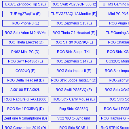
UX371 Zenbook Flip S (E)
ROG Swift PG259QN 360Hz
TUF M3 Gaming M
Monitor (E)
TUF Vg27aql1a (E)
TUF VG27AQL1A Monitor (E)
Mini PC PN62
ROG Phone 3 (E)
ROG Zephyrus G15 (E)
ROG Pugio II
ROG Strix Arion M.2 NVMe
ROG Theta 7.1 Headset (E)
TUF Gaming A
SSD Enclosure (E)
ROG Theta Electret (D)
ROG STRIX XG279Q (E)
ROG Chakram
PN62 Mini-PC (D)
ROG Strix Scope TKL
ROG Strix X
Deluxe (E)
Monitor (
ROG Swift Pg43uq (E)
ROG Zephyrus G14 (E)
CG32UQ Monit
CG32UQ (E)
ROG Strix Impact II (E)
ROG Strix Impact
ROG Delta Headset (D)
ROG Strix Scope Tastatur (D)
ROG Zephyr
GX502GW 
AX6100 RT-AX92U
ROG Swift PG35VQ (E)
ROG Strix XG4
Router (D)
ROG Rapture GT-AX11000
ROG Strix Carry Mouse (E)
ROG Strix Sca
Router (E)
G531GW (
ROG Swift PG35VQ (D)
Rog Strix XG258Q
ROG Swift PG3
Monitor (D)
ZenFone 6 Smartphone (D)
VG278Q G-Sync und
ROG Rapture GT
Freesync Gaming
Router (E
ROG Convention 2019 (D)
ROG Strix SCAR II
RoG STRIX Scope