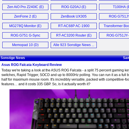
Zen AiO Pro Z240IC (E)
ROG G20AJ (E)
T100HA (
ZenFone 2 (E)
ZenBook UX305
ROG G751JY
Ultrabook (E)
MG278Q Monitor (E)
RT-AC68P AC-1900
Transformer Bo
Router (E)
Chi (E)
ROG G751 G-Sync
RT-AC3200 Router (E)
ROG G751JY
Laptop (E)
Notebook (
Memopad 10 (D)
Alle 923 Sonstige News ...
Sonstige News
Sam
Asus ROG Falcata Keyboard Review
Today we're taking a look at the ASUS ROG Falcata - a split 75 percent gaming k
switches, Rapid Trigger, SOCD and up to 8000Hz polling. You can run it as a full boa
half for maximum mouse room. It's incredibly versatile, packed with competitive-
features… and it costs 335 GBP. So, is it actually worth it?