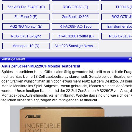
Zen AiO Pro Z240IC (E)
ROG G20AJ (E)
T100HA (
ZenFone 2 (E)
ZenBook UX305
ROG G751JY
Ultrabook (E)
MG278Q Monitor (E)
RT-AC68P AC-1900
Transformer Bo
Router (E)
Chi (E)
ROG G751 G-Sync
RT-AC3200 Router (E)
ROG G751JY
Laptop (E)
Notebook (
Memopad 10 (D)
Alle 923 Sonstige News ...
Sonstige News
M
Asus ZenScreen MB229CF Monitor Testbericht
Spätestens seitdem Home Office salonfähig geworden ist, stellt man sich die Fra
noch auf das kleine 13-Zoll Laptopdisplay starren soll. Gerade bei der Bearbeitu
oder Grafiken wünscht man sich doch etwas mehr Platz auf dem Desktop. Da k
Mobile Monitore ins Spiel. Aufgestellt wenn gebraucht, können sie nach der Arbeit 
werden. Unser heutiger Kandidat ist der 22-Zoll ZenScreen MB229CF von Asus, de
Montage- bzw. Aufstellmöglichkeiten mitbringt. Welche das sind und wie sich der 
täglichen Arbeit schlägt, zeigen wir im folgenden Testbericht.