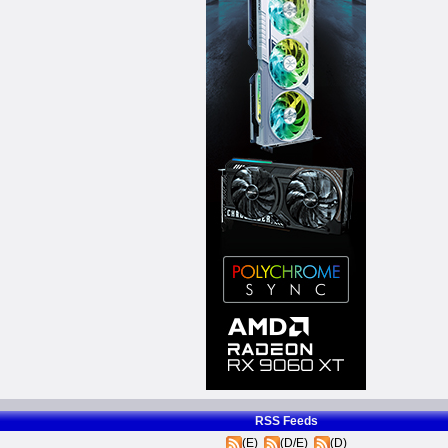
RSS Feeds
(E)
(D/E)
(D)