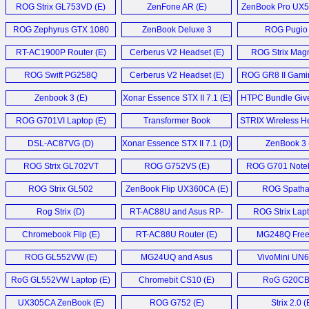
ROG Strix GL753VD (E)
ZenFone AR (E)
ZenBook Pro UX5
ROG Zephyrus GTX 1080
ZenBook Deluxe 3
ROG Pugio 
Laptop (E)
Ultrabook (E)
RT-AC1900P Router (E)
Cerberus V2 Headset (E)
ROG Strix Magn
ROG Swift PG258Q
Cerberus V2 Headset (E)
ROG GR8 II Gami
Monitor (D)
Zenbook 3 (E)
Xonar Essence STX II 7.1 (E)
HTPC Bundle Giv
ROG G701VI Laptop (E)
Transformer Book
STRIX Wireless He
T101HA (D)
DSL-AC87VG (D)
Xonar Essence STX II 7.1 (D)
ZenBook 3 
ROG Strix GL702VT
ROG G752VS (E)
ROG G701 Noteb
Notebook (E)
ROG Strix GL502
ZenBook Flip UX360CA (E)
ROG Spatha
Notebook (E)
Rog Strix (D)
RT-AC88U and Asus RP-
ROG Strix Lapt
AC68U (E)
Chromebook Flip (E)
RT-AC88U Router (E)
MG248Q Fre
Monitor (
ROG GL552VW (E)
MG24UQ and Asus
VivoMini UN6
MG28UQ (E)
RoG GL552VW Laptop (E)
Chromebit CS10 (E)
RoG G20CB 
UX305CA ZenBook (E)
ROG G752 (E)
Strix 2.0 (