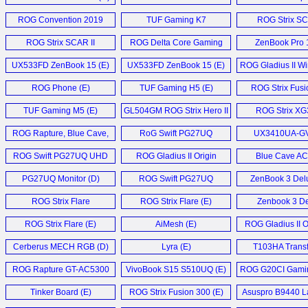
Monitor (D)
Notebook (E)
ROG Convention 2019
TUF Gaming K7
ROG Strix SC
Coverage (E)
Keyboard (E)
GL504GV (
ROG Strix SCAR II
ROG Delta Core Gaming
ZenBook Pro 1
Laptop (E)
Headset (E)
UX533FD ZenBook 15 (E)
UX533FD ZenBook 15 (E)
ROG Gladius II Wi
ROG Phone (E)
TUF Gaming H5 (E)
ROG Strix Fusi
Headset (
TUF Gaming M5 (E)
GL504GM ROG Strix Hero II
ROG Strix X
Laptop (E)
Monitor (
ROG Rapture, Blue Cave,
RoG Swift PG27UQ
UX3410UA-G
and Lyra Trio (E)
Monitor (E)
Notebook 
ROG Swift PG27UQ UHD
ROG Gladius II Origin
Blue Cave A
Gaming Monitor (D)
Mouse (E)
Router (E
PG27UQ Monitor (D)
ROG Swift PG27UQ
ZenBook 3 Delu
Monitor (E)
ROG Strix Flare
ROG Strix Flare (E)
Zenbook 3 D
Keyboard (E)
UX490 (E
ROG Strix Flare (E)
AiMesh (E)
ROG Gladius II O
Cerberus MECH RGB (D)
Lyra (E)
T103HA Trans
Mini (D)
ROG Rapture GT-AC5300
VivoBook S15 S510UQ (E)
ROG G20CI Gamin
Router (D)
Tinker Board (E)
ROG Strix Fusion 300 (E)
Asuspro B9440 La