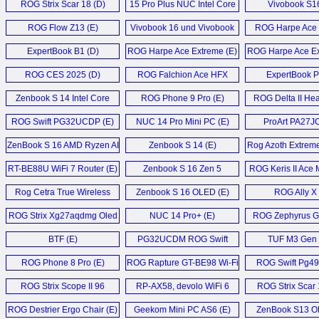
ROG Strix Scar 18 (D)
15 Pro Plus NUC Intel Core
Vivobook S16
Ultra 9 285H Mini PC (E)
ROG Flow Z13 (E)
Vivobook 16 und Vivobook
ROG Harpe Ace 
18 (D)
ExpertBook B1 (D)
ROG Harpe Ace Extreme (E)
ROG Harpe Ace Ex
ROG CES 2025 (D)
ROG Falchion Ace HFX
ExpertBook P
Keyboard (E)
Zenbook S 14 Intel Core
ROG Phone 9 Pro (E)
ROG Delta II Hea
Ultra 7 258V Laptop (E)
ROG Swift PG32UCDP (E)
NUC 14 Pro Mini PC (E)
ProArt PA27JC
ZenBook S 16 AMD Ryzen AI
Zenbook S 14 (E)
Rog Azoth Extreme
9 HX 370 Laptop (E)
Keyboard (
RT-BE88U WiFi 7 Router (E)
Zenbook S 16 Zen 5
ROG Keris II Ace 
Laptop (E)
Rog Cetra True Wireless
Zenbook S 16 OLED (E)
ROG Ally X 
SpeedNova IEMs (E)
ROG Strix Xg27aqdmg Oled
NUC 14 Pro+ (E)
ROG Zephyrus G
Monitor (E)
Gaming Lapto
BTF (E)
PG32UCDM ROG Swift
TUF M3 Gen I
Oled (E)
ROG Phone 8 Pro (E)
ROG Rapture GT-BE98 Wi-Fi
ROG Swift Pg49
7 (E)
ROG Strix Scope II 96
RP-AX58, devolo WiFi 6
ROG Strix Scar
Wireless Gaming
Repeater 5400, AVM
Laptop (E
ROG Destrier Ergo Chair (E)
Geekom Mini PC AS6 (E)
ZenBook S13 O
Keyboard (E)
FRITZ!Repeater 6000