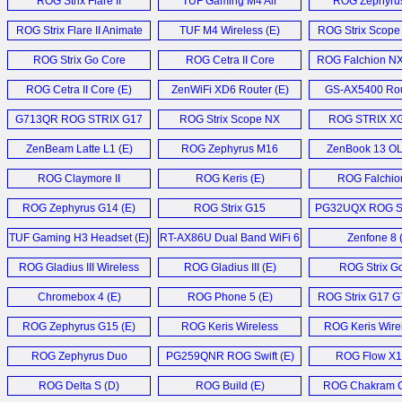
ROG Strix Flare II
TUF Gaming M4 Air
ROG Zephyru
Animate (E)
Mouse (E)
Laptop (E
ROG Strix Flare II Animate
TUF M4 Wireless (E)
ROG Strix Scope 
Keyboard (E)
Mouse (E
ROG Strix Go Core
ROG Cetra II Core
ROG Falchion N
Headset (E)
Headset (E)
Keyboard (
ROG Cetra II Core (E)
ZenWiFi XD6 Router (E)
GS-AX5400 Rou
G713QR ROG STRIX G17
ROG Strix Scope NX
ROG STRIX X
Laptop (E)
Keyboard (E)
Monitor (
ZenBeam Latte L1 (E)
ROG Zephyrus M16
ZenBook 13 OL
Laptop (E)
ROG Claymore II
ROG Keris (E)
ROG Falchion
Keyboard (E)
ROG Zephyrus G14 (E)
ROG Strix G15
PG32UQX ROG S
Advantage (E)
Monitor (
TUF Gaming H3 Headset (E)
RT-AX86U Dual Band WiFi 6
Zenfone 8 
Gaming Router (E)
ROG Gladius III Wireless
ROG Gladius III (E)
ROG Strix Go
Mouse (E)
Headset (
Chromebox 4 (E)
ROG Phone 5 (E)
ROG Strix G17 G
ROG Zephyrus G15 (E)
ROG Keris Wireless
ROG Keris Wirel
Mouse (E)
ROG Zephyrus Duo
PG259QNR ROG Swift (E)
ROG Flow X1
GX551 (E)
ROG Delta S (D)
ROG Build (E)
ROG Chakram C