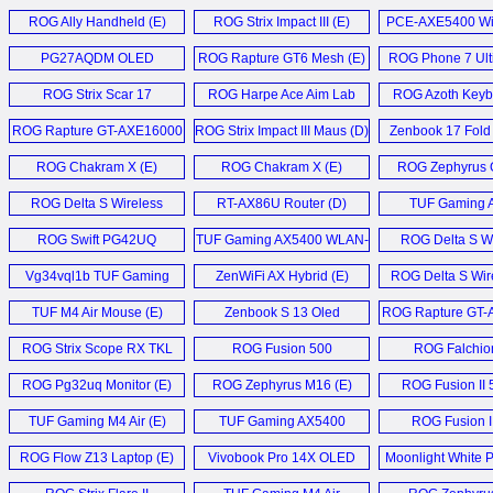
Repeater (D)
ROG Ally Handheld (E)
ROG Strix Impact III (E)
PCE-AXE5400 WiF
PG27AQDM OLED
ROG Rapture GT6 Mesh (E)
ROG Phone 7 Ulti
Monitor (E)
ROG Strix Scar 17
ROG Harpe Ace Aim Lab
ROG Azoth Keyb
Laptop (E)
Edition (E)
ROG Rapture GT-AXE16000
ROG Strix Impact III Maus (D)
Zenbook 17 Fold 
Router (E)
ROG Chakram X (E)
ROG Chakram X (E)
ROG Zephyrus 
ROG Delta S Wireless
RT-AX86U Router (D)
TUF Gaming A
Gaming Headset (E)
ROG Swift PG42UQ
TUF Gaming AX5400 WLAN-
ROG Delta S Wi
Monitor (E)
Router (D)
Headset (
Vg34vql1b TUF Gaming
ZenWiFi AX Hybrid (E)
ROG Delta S Wire
Monitor (D)
TUF M4 Air Mouse (E)
Zenbook S 13 Oled
ROG Rapture GT-
Laptop (E)
router (E
ROG Strix Scope RX TKL
ROG Fusion 500
ROG Falchio
Deluxe Wireless (E)
Headset (D)
Mechanical Keyb
ROG Pg32uq Monitor (E)
ROG Zephyrus M16 (E)
ROG Fusion II 
TUF Gaming M4 Air (E)
TUF Gaming AX5400
ROG Fusion I
Router (E)
Headset (
ROG Flow Z13 Laptop (E)
Vivobook Pro 14X OLED
Moonlight White P
Notebook (D)
Collection 