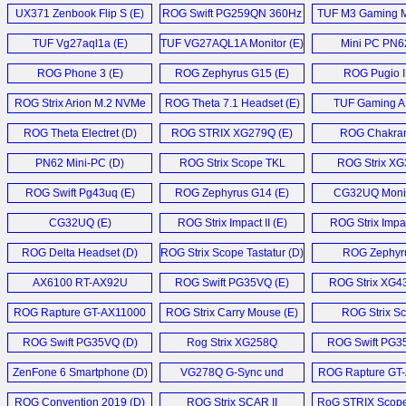
UX371 Zenbook Flip S (E)
ROG Swift PG259QN 360Hz
TUF M3 Gaming M
Monitor (E)
TUF Vg27aql1a (E)
TUF VG27AQL1A Monitor (E)
Mini PC PN62
ROG Phone 3 (E)
ROG Zephyrus G15 (E)
ROG Pugio II
ROG Strix Arion M.2 NVMe
ROG Theta 7.1 Headset (E)
TUF Gaming A
SSD Enclosure (E)
ROG Theta Electret (D)
ROG STRIX XG279Q (E)
ROG Chakram
PN62 Mini-PC (D)
ROG Strix Scope TKL
ROG Strix X
Deluxe (E)
Monitor (
ROG Swift Pg43uq (E)
ROG Zephyrus G14 (E)
CG32UQ Monit
CG32UQ (E)
ROG Strix Impact II (E)
ROG Strix Impact
ROG Delta Headset (D)
ROG Strix Scope Tastatur (D)
ROG Zephyr
GX502GW 
AX6100 RT-AX92U
ROG Swift PG35VQ (E)
ROG Strix XG4
Router (D)
ROG Rapture GT-AX11000
ROG Strix Carry Mouse (E)
ROG Strix Sca
Router (E)
G531GW (
ROG Swift PG35VQ (D)
Rog Strix XG258Q
ROG Swift PG3
Monitor (D)
ZenFone 6 Smartphone (D)
VG278Q G-Sync und
ROG Rapture GT
Freesync Gaming
Router (E
ROG Convention 2019 (D)
ROG Strix SCAR II
RoG STRIX Scope