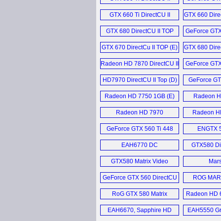
TOP (E)
Cu II
GTX 660 Ti DirectCU II
GTX 660 Dire
Top (D)
GTX 680 DirectCU II TOP
GeForce GTX
Video Card (E)
II T
GTX 670 DirectCu II TOP (E)
GTX 680 Dire
Radeon HD 7870 DirectCU II
GeForce GTX
Top (D)
II T
HD7970 DirectCU II Top (D)
GeForce GTX
Radeon HD 7750 1GB (E)
Radeon H
1GD
Radeon HD 7970
Radeon H
Crossfire (E)
Cross
GeForce GTX 560 Ti 448
ENGTX 5
Cores Direct CU II
DCII/2DIS/
EAH6770 DC
GTX580 Dir
1280MB (E)
SL/2DI/1GD5 (D)
GTX580 Matrix Video
Mars
Card (E)
GeForce GTX 560 DirectCU
ROG MARS 
II TOP (E)
RoG GTX 580 Matrix
Radeon HD 6
Platinum Edition (E)
II
EAH6670, Sapphire HD
EAH5550 Gra
6560 und AMD Radeon HD