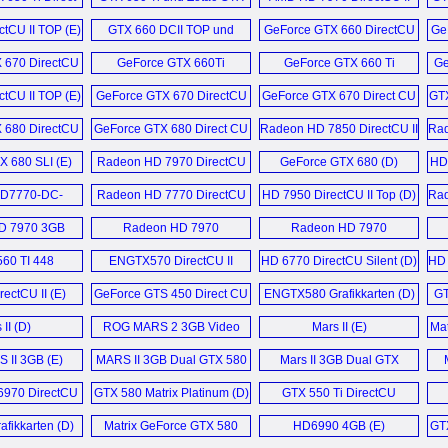
 1GB (E)
650 Ti AMP! (D)
Video Card (E)
ctCU II TOP (E)
GTX 660 DCII TOP und
GeForce GTX 660 DirectCU
Ge
Zotac GTX 660
II TOP (E)
 670 DirectCU
GeForce GTX 660Ti
GeForce GTX 660 Ti
Ge
Grafikkarten (D)
OP (E)
DirectCU-II TOP (E)
DirectCU II Top (D)
ctCU II TOP (E)
GeForce GTX 670 DirectCU
GeForce GTX 670 Direct CU
GTX
II Top (D)
II 2GB (E)
 680 DirectCU
GeForce GTX 680 Direct CU
Radeon HD 7850 DirectCU II
Rad
OP (E)
II 2GB (E)
Top (D)
 680 SLI (E)
Radeon HD 7970 DirectCU
GeForce GTX 680 (D)
HD7
II (E)
D7770-DC-
Radeon HD 7770 DirectCU
HD 7950 DirectCU II Top (D)
Rad
5 (D)
1GB (E)
D 7970 3GB
Radeon HD 7970
Radeon HD 7970
Fire (E)
CrossFire (E)
Crossfire (E)
60 TI 448
ENGTX570 DirectCU II
HD 6770 DirectCU Silent (D)
HD 
1280MD5 (D)
Video Card (E)
ectCU II (E)
GeForce GTS 450 Direct CU
ENGTX580 Grafikkarten (D)
GT
Silent Video Card (E)
 II (D)
ROG MARS 2 3GB Video
Mars II (E)
Mat
Card (E)
II 3GB (E)
MARS II 3GB Dual GTX 580
Mars II 3GB Dual GTX
Video Card (E)
580 (E)
970 DirectCU
GTX 580 Matrix Platinum (D)
GTX 550 Ti DirectCU
 (E)
TOP (D)
fikkarten (D)
Matrix GeForce GTX 580
HD6990 4GB (E)
GTX
1536MB Platinum (E)