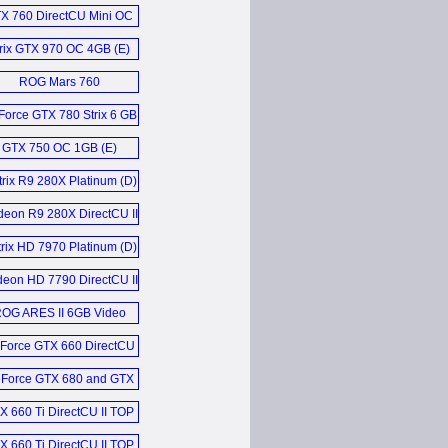
X 760 DirectCU Mini OC
Grafikkarten (D)
rix GTX 970 OC 4GB (E)
ROG Mars 760
Grafikkarten (D)
orce GTX 780 Strix 6 GB
Grafikkarte (D)
GTX 750 OC 1GB (E)
rix R9 280X Platinum (D)
eon R9 280X DirectCU II
TOP (E)
rix HD 7970 Platinum (D)
eon HD 7790 DirectCU II
OC (D)
OG ARES II 6GB Video
Card (E)
Force GTX 660 DirectCU
II (E)
Force GTX 680 and GTX
670 DirectCU II Top (E)
X 660 Ti DirectCU II TOP
Grafikkarten (D)
X 660 Ti DirectCU II TOP