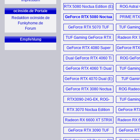
Impressum
RoG STRIX Helios Case (E)
Enclosure (E)
OC 16GB (E)
Liqui
RTX 5080 Noctua Edition (E)
ROG Astral
ROG Pelt
GeForce RTX
ocinside.de Portale
TA-U21 Aluminium Miditower
RoG RAIDR Express 240GB
5090 
Head
Plati
GeForce RTX 5080 Noctua
PRIME RTX 
Redaktion ocinside.de
Gehäuse (D)
PCIe SSD (D)
Funkyhome.de
OC Edition (E)
Zenbook DUO
RTX 5080 Noc
GeForce RTX 5070 TUF
TUF Gaming
Forum
P5K3 and Corsair DDR3
A16
OC (E)
OC
1333MHz TWIN3X2048 (E)
TUF Gaming GeForce RTX
Radeon RX 
GeForce
Empfehlung
Zenbook A1
4080 Super OC (E)
Pri
OC
GeForce RTX 4080 Super
GeForce RTX 
Qualcomm
TUF OC (E)
Strix OC Gra
Lapt
RTX 5080 Noc
Dual GeForce RTX 4060 Ti
ROG GeFor
SSD OC Edition with M.2
Matr
PX13 Pro
ROG Astral
GeForce RTX 4060 Ti Dual
TUF Gaming
Slot (E)
Edit
5090 
OC (E)
OC
GeForce RTX 4070 Dual (E)
TUF Gamin
ROG Harpe II
GeForce RTX
OC
GeForce RTX 3080 Noctua
ROG Radeon
OC
Rog Kith
OC (E)
Str
RTX3090-24G-EK, ROG-
TUF Gaming
Head
Radeon RX 9
Strix-RTX3090-24G-White,
OC Edi
OC 16
RTX 3070 Noctua Edition
GeForce RTX
ROG Falchi
ROG-Strix-RTX3090-24G-
Analysis (E)
OC
Keybo
Gaming (D)
Mehr Grafikk
Radeon RX 6600 XT STRIX
Radeon RX 6
OC (E)
OC
Mehr Sonst
GeForce RTX 3090 TUF
GeForce RT
Gaming OC (E)
OC