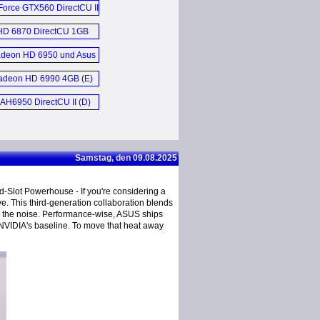
orce GTX560 DirectCU II
TOP (E)
HD 6870 DirectCU 1GB
Video Card (E)
deon HD 6950 und Asus
Radeon HD 6970
adeon HD 6990 4GB (E)
Grafikkarte (D)
AH6950 DirectCU II (D)
Samstag, den 09.08.2025
lot Powerhouse - If you're considering a
 This third-generation collaboration blends
p the noise. Performance-wise, ASUS ships
NVIDIA's baseline. To move that heat away