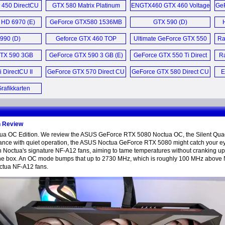
 450 DirectCU
GTX 580 Matrix Platinum
ENGTX460 GTX 460 Voltage
GeF
eo Card (E)
1.5GB (E)
Tweak (E)
 HD 6970 (E)
GeForce GTX580 1536MB
GTX 590 (D)
DirectCU II (E)
990 (D)
Geforce GTX 460 TOP
Ultimate GeForce GTX 550
Ra
DirectCU (D)
Ti Video Card (E)
TX 590 3GB
GeForce GTX 590 3 GB (E)
GeForce GTX 550 Ti Direct
R
Card (E)
CU 1GB (E)
 DirectCU II
GeForce GTX 570 Direct CU
GeForce GTX 580 Direct CU
E
p (D)
II (E)
II (E)
Grafikkarten
s ...
n Review
 OC Edition. We review the ASUS GeForce RTX 5080 Noctua OC, the Silent Quad-S
nce with quiet operation, the ASUS Noctua GeForce RTX 5080 might catch your eye.
Noctua's signature NF-A12 fans, aiming to tame temperatures without cranking u
 the box. An OC mode bumps that up to 2730 MHz, which is roughly 100 MHz above 
octua NF-A12 fans.