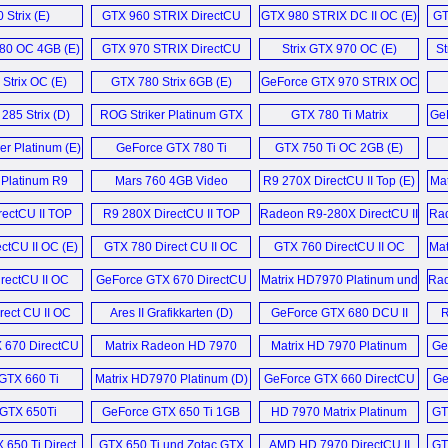
 Strix (E)
GTX 960 STRIX DirectCU
GTX 980 STRIX DC II OC (E)
GT
II (E)
80 OC 4GB (E)
GTX 970 STRIX DirectCU
Strix GTX 970 OC (E)
St
II (E)
 Strix OC (E)
GTX 780 Strix 6GB (E)
GeForce GTX 970 STRIX OC
Edition (D)
285 Strix (D)
ROG Striker Platinum GTX
GTX 780 Ti Matrix
GeF
760 4GB Reviev (E)
Platinum (E)
er Platinum (E)
GeForce GTX 780 Ti
GTX 750 Ti OC 2GB (E)
DirectCU II Video Card (E)
 Platinum R9
Mars 760 4GB Video
R9 270X DirectCU II Top (E)
Mat
eo Card (E)
Card (E)
rectCU II TOP
R9 280X DirectCU II TOP
Radeon R9-280X DirectCU II
Rad
 (E)
Video Card (E)
TOP (E)
ctCU II OC (E)
GTX 780 Direct CU II OC
GTX 760 DirectCU II OC
Mat
3GB (E)
2GB (E)
rectCU II OC
GeForce GTX 670 DirectCU
Matrix HD7970 Platinum und
Rad
 (E)
Mini (D)
HIS 7970 IceQ X2 GHz
rect CU II OC
Ares II Grafikkarten (D)
GeForce GTX 680 DCU II
R
Edition (D)
 (E)
TOP (D)
 670 DirectCU
Matrix Radeon HD 7970
Matrix HD 7970 Platinum
Ge
 SLI (E)
Platinum 3GB (E)
Video Card (E)
GTX 660 Ti
Matrix HD7970 Platinum (D)
GeForce GTX 660 DirectCU
Ge
 II TOP (E)
II Top OC (E)
GTX 650Ti
GeForce GTX 650 Ti 1GB
HD 7970 Matrix Platinum
GT
 II TOP (E)
DirectCU II TOP (D)
3GB (E)
 650 Ti Direct
GTX 650 Ti und Zotac GTX
AMD HD 7970 DirectCU II
GT