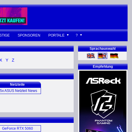
STIGE
SPONSOREN
PORTALE
?
Sprachauswahl
X
Y
Z
Empfehlung
Netzteile
5x ASUS Netzteil News
G Thor 1000W Platinum
II (E)
G Thor 1200W Platinum
Netzteil (D)
GeForce RTX 5060