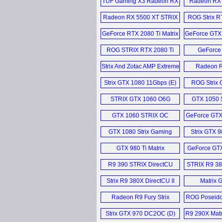
TUF Gaming X3 Radeon RX
Radeon RX 
5700 Series (E)
EVO
Radeon RX 5500 XT STRIX
ROG Strix R
8GB (E)
GeForce RTX 2080 Ti Matrix
GeForce GTX 
11GB (E)
OC 6
ROG STRIX RTX 2080 Ti
GeForce
Video Card (E)
Tur
Strix And Zotac AMP Extreme
Radeon R
GTX 1070 Ti (E)
Str
Strix GTX 1080 11Gbps (E)
ROG Strix 
1080 OC 
STRIX GTX 1060 O6G
GTX 1050 S
Car
Gaming (E)
Strix, MSI G
GTX 1060 STRIX OC
GeForce GTX
X 2G und 
6GB (E)
4G
GTX 1080 Strix Gaming
Strix GTX 
8GB (E)
DirectC
GTX 980 Ti Matrix
GeForce GTX
Platinum (E)
6GB
R9 390 STRIX DirectCU
STRIX R9 38
III (E)
OC
Strix R9 380X DirectCU II
Matrix 
OC (E)
Plati
Radeon R9 Fury Strix
ROG Poseido
4GB (E)
Strix GTX 970 DC2OC (D)
R9 290X Matr