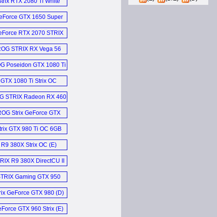
Strix RTX 2080 Ti White
Edition (E)
eForce GTX 1650 Super
STRIX OC (E)
eForce RTX 2070 STRIX
OC 8GB (E)
OG STRIX RX Vega 56
O8G Gaming (E)
G Poseidon GTX 1080 Ti
Platinum Edition (E)
GTX 1080 Ti Strix OC
11GB (E)
G STRIX Radeon RX 460
OC Grafikkarten (D)
OG Strix GeForce GTX
1070 OC (E)
trix GTX 980 Ti OC 6GB
Grafikkarten (D)
R9 380X Strix OC (E)
RIX R9 380X DirectCU II
OC Video Card (E)
TRIX Gaming GTX 950
2GB DC2 OC (E)
rix GeForce GTX 980 (D)
Force GTX 960 Strix (E)