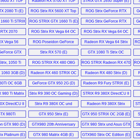
5600 XT TUF
Radeon RX 5700 XT TUF
STRIX GTX 1650 Super (E)
Gaming X Trio (D)
 (E)
EVO (E)
TX 2080 Ti (E)
ROG Strix RX 5600 XT Top
ROG Strix GeForce RTX
G
Edition (E)
2070 Super OC (E)
1660 Ti STRIX
ROG STRIX GTX 1660 Ti (E)
ROG Strix GeForce RTX
G
GB (E)
2060 OC (E)
 RTX 2070
ROG Strix RX Vega 64 OC
ROG Strix RX Vega 64 OC
R
bo (D)
Edition (E)
Edition 8GB (E)
X Vega 56
ROG Poseidon GeForce
Radeon RX Vega 64 Strix
RO
ix (D)
GTX 1080 Ti Platinum (E)
Grafikkarten (D)
GeForce GTX
Strix RX 570 (E)
GTX 1080 Ti Strix OC
8GB Video
Grafikkarten (D)
trix, 1050 Ti
ROG STRIX RX 480 O8G
ROG STRIX Radeon RX 470
RO
d (E)
TX 1050 Gaming
Gaming (E)
OC (D)
 1060 3GB (D)
Radeon RX 460 STRIX OC
Radeon RX 480 Strix (D)
R
Ti Gaming X
4GB (E)
 (D)
980Ti OC 6GB
GeForce GTX 950 2G (D)
Radeon R9 Fury STRIX (E)
S
U III (E)
 980 Ti Matrix
Strix R9 390 OC Gaming (D)
STRIX R9 380X DirectCU II
 (E)
OC (E)
0X DirectCU II
Strix R9 380X OC und
Radeon R9 380X Strix
ST
 (E)
Sapphire Nitro R9 380X (D)
4GB (E)
GTX 980Ti
GTX 950 Strix (E)
GTX 950 STRIX OC 2GB (E)
S
num (E)
n GTX 980 (D)
GTX980 20th Anniversary
GTX 980 Strix und Asus GTX
St
Gold Edition (E)
980 Matrix (D)
ix Platinum (E)
GTX 980 Matrix 4GB (E)
GTX960 Strix OC Edition (E)
Ge