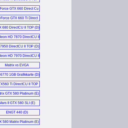
Edition (E)
Force GTX 660 Direct Cu
II 2GB (E)
Force GTX 660 Ti Direct
CU II 2GB (E)
 680 DirectCU II TOP (D)
eon HD 7870 DirectCU II
2GB (E)
950 DirectCU II TOP (D)
eon HD 7970 DirectCU II
Top (E)
Matrix vs EVGA
Classified (E)
6770 1GB Grafikkarte (D)
X560 Ti DirectCU II TOP
Graphics Card (E)
rix GTX 580 Platinum (E)
Mars II GTX 580 SLI (E)
ENGT 440 (D)
 580 Matrix Platinum (E)