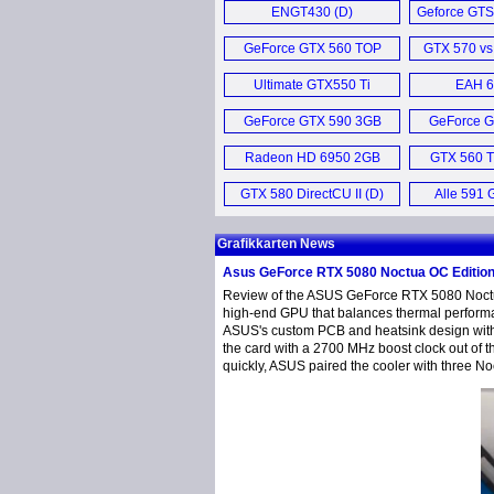
ENGT430 (D)
Geforce GTS
6450 (D)
OC 1GB Vid
GeForce GTX 560 TOP
GTX 570 vs
Direct Cu II 1GB (E)
Ultimate GTX550 Ti
EAH 6
DirectCU (D)
GeForce GTX 590 3GB
GeForce G
Video Card (E)
Video 
Radeon HD 6950 2GB
GTX 560 Ti
DirectCU II (E)
To
GTX 580 DirectCU II (D)
Alle 591 
New
Grafikkarten News
Asus GeForce RTX 5080 Noctua OC Editio
Review of the ASUS GeForce RTX 5080 Noctua
high-end GPU that balances thermal performa
ASUS's custom PCB and heatsink design with 
the card with a 2700 MHz boost clock out of
quickly, ASUS paired the cooler with three N