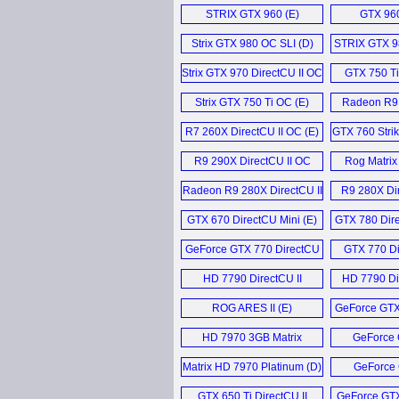
STRIX GTX 960 (E)
GTX 960
Strix GTX 980 OC SLI (D)
STRIX GTX 9
Strix GTX 970 DirectCU II OC
GTX 750 Ti
4GB (E)
Strix GTX 750 Ti OC (E)
Radeon R9 
R7 260X DirectCU II OC (E)
GTX 760 Strik
R9 290X DirectCU II OC
Rog Matrix
4GB (E)
280X Vid
Radeon R9 280X DirectCU II
R9 280X Di
TOP (D)
3GB
GTX 670 DirectCU Mini (E)
GTX 780 Dire
GeForce GTX 770 DirectCU
GTX 770 Di
II (E)
2GB
HD 7790 DirectCU II
HD 7790 Di
Graphics Card (E)
1GB
ROG ARES II (E)
GeForce GTX
II 4GB
HD 7970 3GB Matrix
GeForce 
Platinum Edition (E)
DirectCU
Matrix HD 7970 Platinum (D)
GeForce 
DirectCU
GTX 650 Ti DirectCU II
GeForce GTX